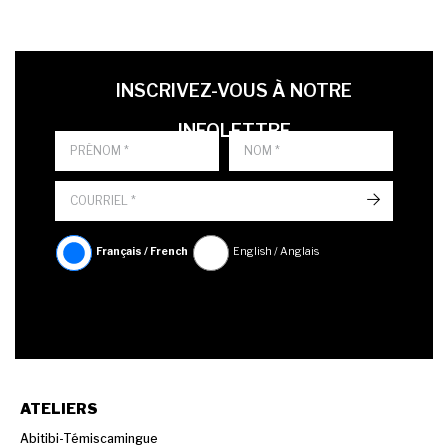
LAST NAME
PRÉNOM
LANGUE
INSCRIVEZ-VOUS À NOTRE
INFOLETTRE
->
Français / French
English / Anglais
ATELIERS
Abitibi-Témiscamingue