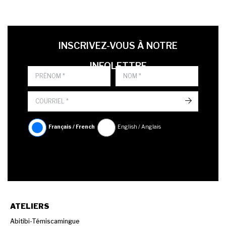
LAST NAME
PRÉNOM
LANGUE
INSCRIVEZ-VOUS À NOTRE
INFOLETTRE
->
Français / French
English / Anglais
ATELIERS
Abitibi-Témiscamingue