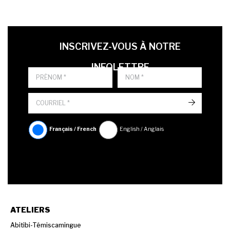
LAST NAME
PRÉNOM
LANGUE
INSCRIVEZ-VOUS À NOTRE
INFOLETTRE
->
Français / French
English / Anglais
ATELIERS
Abitibi-Témiscamingue