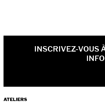
PRÉNOM
LAST NAME
LANGUE
INSCRIVEZ-VOUS 
INF
ATELIERS