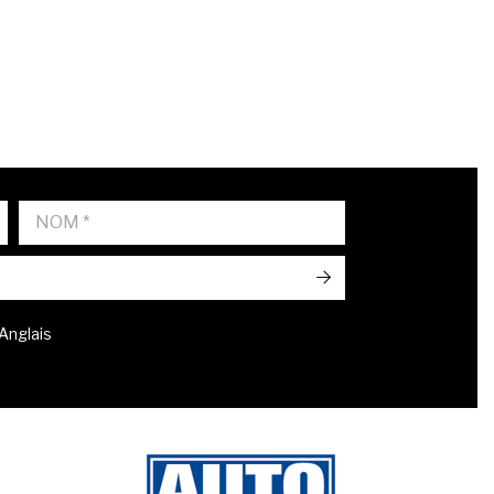
->
 Anglais