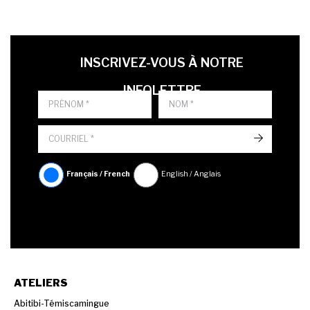
LAST NAME
PRÉNOM
LANGUE
INSCRIVEZ-VOUS À NOTRE
INFOLETTRE
->
Français / French
English / Anglais
ATELIERS
Abitibi-Témiscamingue