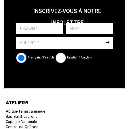
LAST NAME
PRÉNOM
LANGUE
INSCRIVEZ-VOUS À NOTRE
INFOLETTRE
->
Français / French
English / Anglais
ATELIERS
Abitibi-Témiscamingue
Bas-Saint-Laurent
Capitale Nationale
Centre-du-Québec