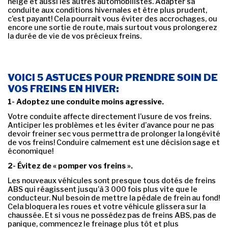
neige et aussi les autres automobilistes. Adapter sa
conduite aux conditions hivernales et être plus prudent,
c’est payant! Cela pourrait vous éviter des accrochages, ou
encore une sortie de route, mais surtout vous prolongerez
la durée de vie de vos précieux freins.
VOICI 5 ASTUCES POUR PRENDRE SOIN DE
VOS FREINS EN HIVER:
1- Adoptez une conduite moins agressive.
Votre conduite affecte directement l’usure de vos freins.
Anticiper les problèmes et les éviter d’avance pour ne pas
devoir freiner sec vous permettra de prolonger la longévité
de vos freins! Conduire calmement est une décision sage et
économique!
2- Évitez de « pomper vos freins ».
Les nouveaux véhicules sont presque tous dotés de freins
ABS qui réagissent jusqu’à 3 000 fois plus vite que le
conducteur. Nul besoin de mettre la pédale de frein au fond!
Cela bloquera les roues et votre véhicule glissera sur la
chaussée. Et si vous ne possédez pas de freins ABS, pas de
panique, commencez le freinage plus tôt et plus