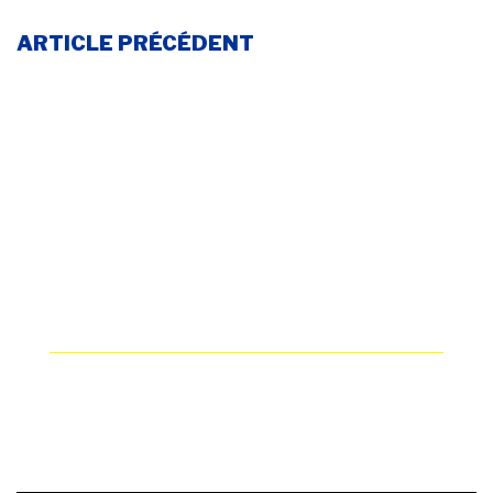
ARTICLE PRÉCÉDENT
LE VOYANT CHECK ENGINE : LES
MYTHES ET LES FAITS