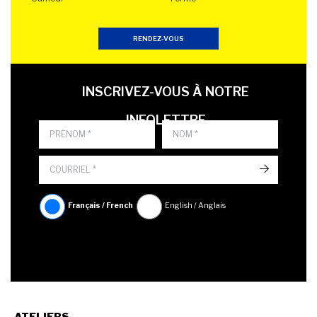
RENDEZ-VOUS
LAST NAME
PRÉNOM
LANGUE
INSCRIVEZ-VOUS À NOTRE
INFOLETTRE
->
Français / French
English / Anglais