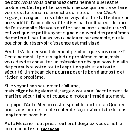
de bord, vous vous demandez certainement quel est le
problème. Cette petite icône lumineuse qui tient à se faire
voir, c’est le témoin d’anomalie du moteur — ou
Check
engine
, en anglais. Très utile, ce voyant attire l’attention sur
une variété d’anomalies détectées par l’ordinateur de bord
de l’automobile. Ne vous arrêtez pas au mot « moteur » : s’il
est vrai que ce petit voyant signale souvent des problèmes
de moteur, il peut aussi vous indiquer, par exemple, que le
bouchon du réservoir d’essence est mal vissé.
Peut-il s’allumer soudainement pendant que vous roulez?
Certainement. Il peut s’agir d’un problème mineur, mais
vous devriez consulter un mécanicien dès que possible afin
de poursuivre votre route l’esprit en paix et en toute
sécurité. Un mécanicien pourra poser le bon diagnostic et
régler le problème.
Si le voyant non seulement s’allume,
mais
clignote
également, rangez-vous sur l’accotement de
manière sécuritaire et coupez le moteur immédiatement.
L’équipe d’Auto Mécano est disponible partout au Québec
pour vous permettre de rouler de façon sécuritaire le plus
longtemps possible.
Auto Mécano. Tout près. Tout prêt. Joignez-vous à notre
communauté sur
.
Facebook