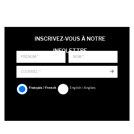
LAST NAME
PRÉNOM
LANGUE
INSCRIVEZ-VOUS À NOTRE
INFOLETTRE
->
Français / French
English / Anglais