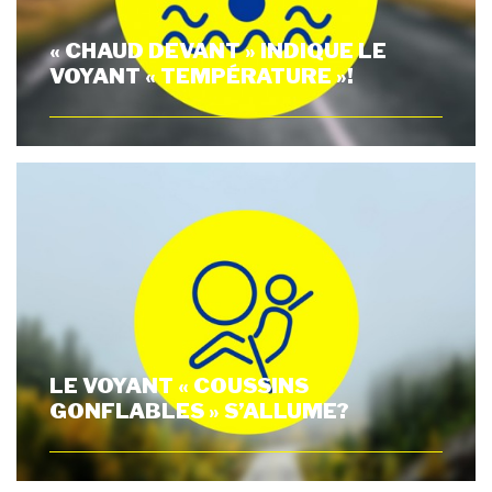
« CHAUD DEVANT » INDIQUE LE
VOYANT « TEMPÉRATURE »!
LE VOYANT « COUSSINS
GONFLABLES » S’ALLUME?