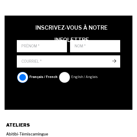
LAST NAME
PRÉNOM
LANGUE
INSCRIVEZ-VOUS À NOTRE
INFOLETTRE
->
Français / French
English / Anglais
ATELIERS
Abitibi-Témiscamingue