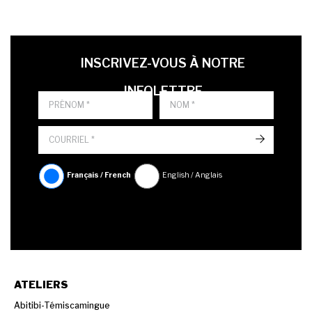
LAST NAME
PRÉNOM
LANGUE
INSCRIVEZ-VOUS À NOTRE
INFOLETTRE
->
Français / French
English / Anglais
ATELIERS
Abitibi-Témiscamingue