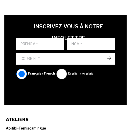
LAST NAME
PRÉNOM
LANGUE
INSCRIVEZ-VOUS À NOTRE
INFOLETTRE
->
Français / French
English / Anglais
ATELIERS
Abitibi-Témiscamingue