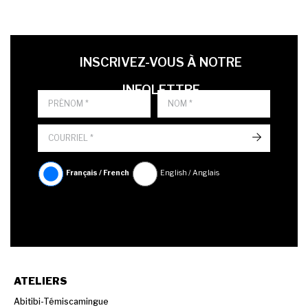
LAST NAME
PRÉNOM
LANGUE
INSCRIVEZ-VOUS À NOTRE
INFOLETTRE
->
Français / French
English / Anglais
ATELIERS
Abitibi-Témiscamingue