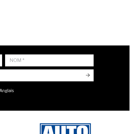
->
 Anglais