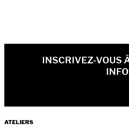
PRÉNOM
LAST NAME
LANGUE
INSCRIVEZ-VOUS 
INF
ATELIERS