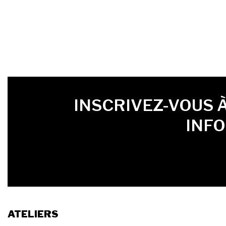
PRÉNOM
LAST NAME
LANGUE
INSCRIVEZ-VOUS 
INF
ATELIERS