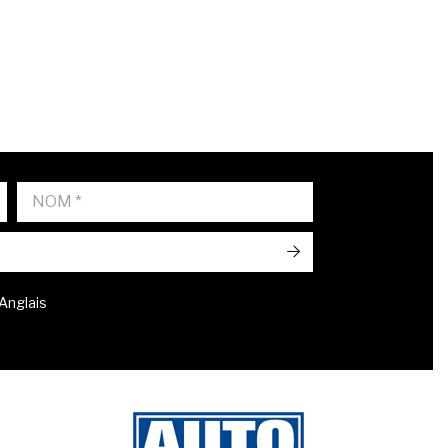
->
 Anglais