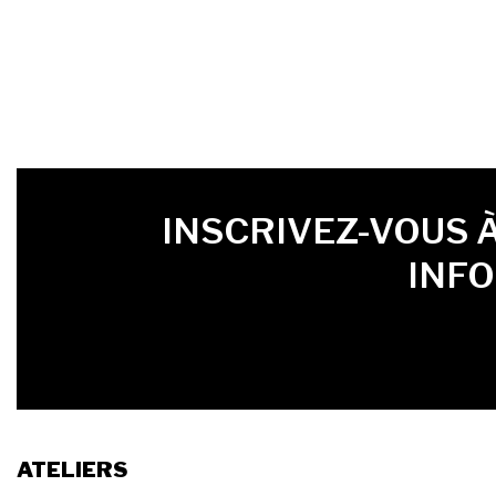
PRÉNOM
LAST NAME
LANGUE
INSCRIVEZ-VOUS 
INF
ATELIERS