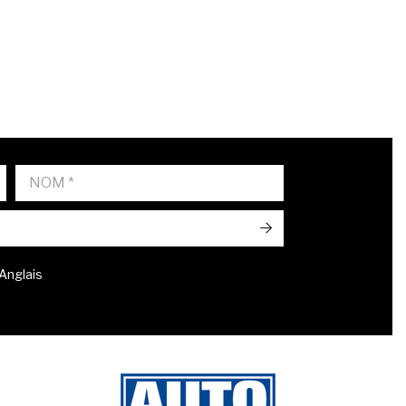
->
 Anglais